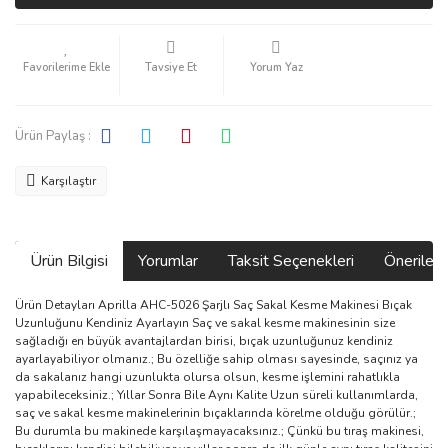
Tavsiye Et
Yorum Yaz
Ürün Paylaş :
Karşılaştır
Ürün Bilgisi
Yorumlar
Taksit Seçenekleri
Önerilerin
Ürün Detayları Aprilla AHC-5026 Şarjlı Saç Sakal Kesme Makinesi Bıçak
Uzunluğunu Kendiniz Ayarlayın Saç ve sakal kesme makinesinin size
sağladığı en büyük avantajlardan birisi, bıçak uzunluğunuz kendiniz
ayarlayabiliyor olmanız.; Bu özelliğe sahip olması sayesinde, saçınız ya
da sakalanız hangi uzunlukta olursa olsun, kesme işlemini rahatlıkla
yapabileceksiniz.; Yıllar Sonra Bile Aynı Kalite Uzun süreli kullanımlarda,
saç ve sakal kesme makinelerinin bıçaklarında körelme olduğu görülür.;
Bu durumla bu makinede karşılaşmayacaksınız.; Çünkü bu tıraş makinesi,