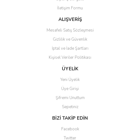
Ürün bilgilerinde hatalar bulunuyor.
İletişim Formu
Ürün fiyatı diğer sitelerden daha pahalı.
Bu ürüne benzer farklı alternatifler olmalı.
ALIŞVERİŞ
Mesafeli Satış Sözleşmesi
Gizlilik ve Güvenlik
İptal ve İade Şartları
Kişisel Veriler Politikası
Gönder
ÜYELİK
Yeni Üyelik
Üye Girişi
Şifremi Unuttum
Sepetiniz
BİZİ TAKİP EDİN
Facebook
Twitter