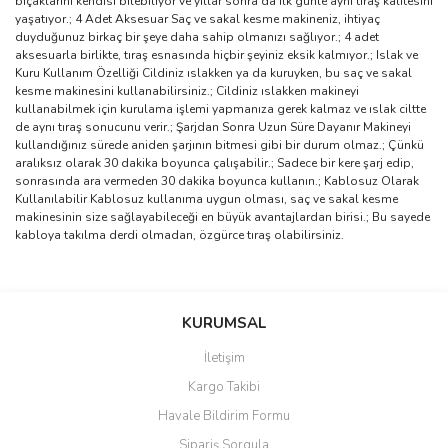
bıçaklarını kendisi bilebiliyor ve yıllar sonra da ilk günle aynı tıraş kalitesini
yaşatıyor.; 4 Adet Aksesuar Saç ve sakal kesme makineniz, ihtiyaç
duyduğunuz birkaç bir şeye daha sahip olmanızı sağlıyor.; 4 adet
aksesuarla birlikte, tıraş esnasında hiçbir şeyiniz eksik kalmıyor.; Islak ve
Kuru Kullanım Özelliği Cildiniz ıslakken ya da kuruyken, bu saç ve sakal
kesme makinesini kullanabilirsiniz.; Cildiniz ıslakken makineyi
kullanabilmek için kurulama işlemi yapmanıza gerek kalmaz ve ıslak ciltte
de aynı tıraş sonucunu verir.; Şarjdan Sonra Uzun Süre Dayanır Makineyi
kullandığınız sürede aniden şarjının bitmesi gibi bir durum olmaz.; Çünkü
aralıksız olarak 30 dakika boyunca çalışabilir.; Sadece bir kere şarj edip,
sonrasında ara vermeden 30 dakika boyunca kullanın.; Kablosuz Olarak
Kullanılabilir Kablosuz kullanıma uygun olması, saç ve sakal kesme
makinesinin size sağlayabileceği en büyük avantajlardan birisi.; Bu sayede
kabloya takılma derdi olmadan, özgürce tıraş olabilirsiniz.
Bu ürünün fiyat bilgisi, resim, ürün açıklamalarında ve diğer
konularda yetersiz gördüğünüz noktaları öneri formunu kullanarak
Bu ürüne ilk yorumu siz yapın!
KURUMSAL
tarafımıza iletebilirsiniz.
Görüş ve önerileriniz için teşekkür ederiz.
İletişim
Yorum Yaz
Kargo Takibi
Ürün resmi kalitesiz, bozuk veya görüntülenemiyor.
Havale Bildirim Formu
Ürün açıklamasında eksik bilgiler bulunuyor.
Sipariş Sorgula