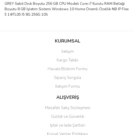
GREY Sabit Disk Boyutu 256 GB CPU Modeli Core i7 Kurulu RAM Belleği
Boyutu 8 GB İşletim Sistemi Windows 10 Home Önemli Özellik NB IP Flex
5 14ITL05 I5 8G 256G 10S
Bu ürünün fiyat bilgisi, resim, ürün açıklamalarında ve diğer
konularda yetersiz gördüğünüz noktaları öneri formunu kullanarak
Bu ürüne ilk yorumu siz yapın!
KURUMSAL
tarafımıza iletebilirsiniz.
Görüş ve önerileriniz için teşekkür ederiz.
İletişim
Yorum Yaz
Kargo Takibi
Ürün resmi kalitesiz, bozuk veya görüntülenemiyor.
Havale Bildirim Formu
Ürün açıklamasında eksik bilgiler bulunuyor.
Sipariş Sorgula
Ürün bilgilerinde hatalar bulunuyor.
İletişim Formu
Ürün fiyatı diğer sitelerden daha pahalı.
Bu ürüne benzer farklı alternatifler olmalı.
ALIŞVERİŞ
Mesafeli Satış Sözleşmesi
Gizlilik ve Güvenlik
İptal ve İade Şartları
Kişisel Veriler Politikası