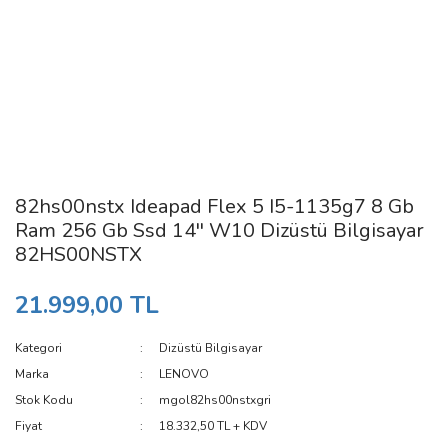
82hs00nstx Ideapad Flex 5 I5-1135g7 8 Gb
Ram 256 Gb Ssd 14'' W10 Dizüstü Bilgisayar
82HS00NSTX
21.999,00 TL
Kategori
Dizüstü Bilgisayar
Marka
LENOVO
Stok Kodu
mgol82hs00nstxgri
Fiyat
18.332,50 TL + KDV