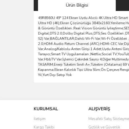
Ürün Bilgisi
49R8560U 49" 124 Ekran Uydu Alıcılı 4K Ultra HD Smart 
Ultra HD (4K);Ekran Çözünürlüğü 3840x2160;Yenileme H
& Görüntü Özellikleri ;Real Vision Görüntü İyileştirme
Digital;DTS 2.0;Dolby Digital Plus;DTS;Ses Özellikleri
S2) Var;BAĞLANTILAR;Dahili Wi-Fi Var;Wi-Fi Özellikleri ;8
2.0;HDMI Audio Return Channel (ARC);HDMI-CEC Var;Dijital
Var;Analog/Kablolu Anten Girişi 1 Adet;Uydu Anteni Gir
Tarayıcı;Smart TV Uygulamaları ;Netflix;Social TV;YouTu
Var;HbbTV Var;İşlemci Çekirdek Sayısı 4;Diğer Multimed
TASARIM;Enerji Tüketim Sınıfı A+;Tüketim (Ortalama) 69 
Kapanma;Ekran Kalınlık Tipi Ultra Slim;Ön Çerçeve Rengi S
Yıl;Yurt Dışı Satışı Yok
Bu ürünün fiyat bilgisi, resim, ürün açıklamalarında 
Görüş ve önerileriniz için teşekkür ederiz.
KURUMSAL
ALIŞVERİŞ
Ürün resmi kalitesiz, bozuk veya görüntülenemiyo
Ürün açıklamasında eksik bilgiler bulunuyor.
İletişim
Mesafeli Satış Sözleşme
Ürün bilgilerinde hatalar bulunuyor.
Kargo Takibi
Gizlilik ve Güvenlik