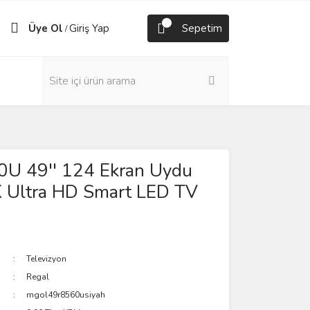
Üye Ol
Giriş Yap
Sepetim
/
U 49'' 124 Ekran Uydu
4K Ultra HD Smart LED TV
Televizyon
Regal
mgol49r8560usiyah