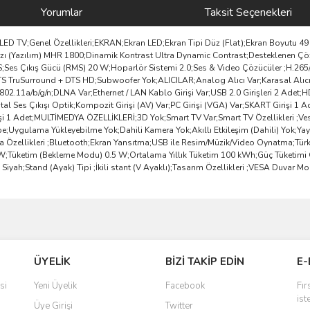
Yorumlar
Taksit Seçenekleri
LED TV;Genel Özellikleri;EKRAN;Ekran LED;Ekran Tipi Düz (Flat);Ekran Boyutu 4
ızı (Yazılım) MHR 1800;Dinamik Kontrast Ultra Dynamic Contrast;Desteklenen 
;SES;Ses Çıkış Gücü (RMS) 20 W;Hoparlör Sistemi 2.0;Ses & Video Çözücüler ;H.
 ;DTS TruSurround + DTS HD;Subwoofer Yok;ALICILAR;Analog Alıcı Var;Karasal Alı
02.11a/b/g/n;DLNA Var;Ethernet / LAN Kablo Girişi Var;USB 2.0 Girişleri 2 Adet;HD
 Ses Çıkışı Optik;Kompozit Girişi (AV) Var;PC Girişi (VGA) Var;SKART Girişi 1 Ad
işi 1 Adet;MULTİMEDYA ÖZELLİKLERİ;3D Yok;Smart TV Var;Smart TV Özellikleri ;V
be;Uygulama Yükleyebilme Yok;Dahili Kamera Yok;Akıllı Etkileşim (Dahili) Yok;Y
ya Özellikleri ;Bluetooth;Ekran Yansıtma;USB ile Resim/Müzik/Video Oynatma;Tür
W;Tüketim (Bekleme Modu) 0.5 W;Ortalama Yıllık Tüketim 100 kWh;Güç Tüketimi Öze
iyah;Stand (Ayak) Tipi ;İkili stant (V Ayaklı);Tasarım Özellikleri ;VESA Duvar Mo
ve diğer konularda yetersiz gördüğünüz noktaları öneri formunu kullanarak taraf
Bu ürüne ilk yorumu siz yapın!
ÜYELİK
BİZİ TAKİP EDİN
E-
r.
Yorum Yaz
si
Yeni Üyelik
Facebook
Fır
ist
Üye Girişi
Twitter