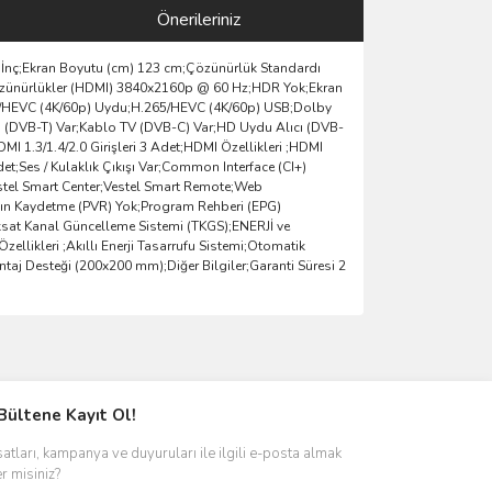
Önerileriniz
9 İnç;Ekran Boyutu (cm) 123 cm;Çözünürlük Standardı
Çözünürlükler (HDMI) 3840x2160p @ 60 Hz;HDR Yok;Ekran
265/HEVC (4K/60p) Uydu;H.265/HEVC (4K/60p) USB;Dolby
cı (DVB-T) Var;Kablo TV (DVB-C) Var;HD Uydu Alıcı (DVB-
MI 1.3/1.4/2.0 Girişleri 3 Adet;HDMI Özellikleri ;HDMI
et;Ses / Kulaklık Çıkışı Var;Common Interface (CI+)
estel Smart Center;Vestel Smart Remote;Web
ayın Kaydetme (PVR) Yok;Program Rehberi (EPG)
ksat Kanal Güncelleme Sistemi (TKGS);ENERJİ ve
llikleri ;Akıllı Enerji Tasarrufu Sistemi;Otomatik
ntaj Desteği (200x200 mm);Diğer Bilgiler;Garanti Süresi 2
ımıza iletebilirsiniz.
Bültene Kayıt Ol!
satları, kampanya ve duyuruları ile ilgili e-posta almak
er misiniz?