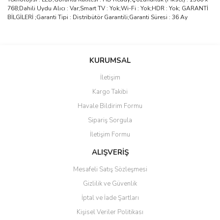
768;Dahili Uydu Alıcı : Var;Smart TV : Yok;Wi-Fi : Yok;HDR : Yok; GARANTİ
BİLGİLERİ ;Garanti Tipi : Distribütör Garantili;Garanti Süresi : 36 Ay
Bu ürünün fiyat bilgisi, resim, ürün açıklamalarında ve diğer
konularda yetersiz gördüğünüz noktaları öneri formunu kullanarak
Bu ürüne ilk yorumu siz yapın!
KURUMSAL
tarafımıza iletebilirsiniz.
Görüş ve önerileriniz için teşekkür ederiz.
İletişim
Yorum Yaz
Kargo Takibi
Ürün resmi kalitesiz, bozuk veya görüntülenemiyor.
Havale Bildirim Formu
Ürün açıklamasında eksik bilgiler bulunuyor.
Sipariş Sorgula
Ürün bilgilerinde hatalar bulunuyor.
İletişim Formu
Ürün fiyatı diğer sitelerden daha pahalı.
Bu ürüne benzer farklı alternatifler olmalı.
ALIŞVERİŞ
Mesafeli Satış Sözleşmesi
Gizlilik ve Güvenlik
İptal ve İade Şartları
Kişisel Veriler Politikası
Gönder