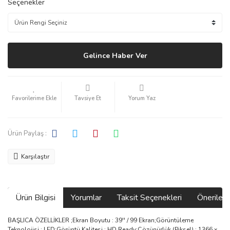
Seçenekler
Gelince Haber Ver
Tavsiye Et
Yorum Yaz
Ürün Paylaş :
Karşılaştır
Ürün Bilgisi
Yorumlar
Taksit Seçenekleri
Önerilerin
BAŞLICA ÖZELLİKLER ;Ekran Boyutu : 39'' / 99 Ekran;Görüntüleme
Teknolojisi : LED;Görüntü Kalitesi : HD Ready;Çözünürlük (Piksel) : 1366 x