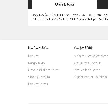
Ürün Bilgisi
BAŞLICA ÖZELLİKLER;;Ekran Boyutu : 32'' / 81 Ekran;Görün
Yok;HDR : Yok; GARANTİ BİLGİLERİ;;Garanti Tipi : Distribüt
Bu ürünün fiyat bilgisi, resim, ürün açıklamalarında 
Görüş ve önerileriniz için teşekkür ederiz.
KURUMSAL
ALIŞVERİŞ
Ürün resmi kalitesiz, bozuk veya görüntülenemiyo
Ürün açıklamasında eksik bilgiler bulunuyor.
İletişim
Mesafeli Satış Sözleşme
Ürün bilgilerinde hatalar bulunuyor.
Kargo Takibi
Gizlilik ve Güvenlik
Ürün fiyatı diğer sitelerden daha pahalı.
Havale Bildirim Formu
İptal ve İade Şartları
Bu ürüne benzer farklı alternatifler olmalı.
Sipariş Sorgula
Kişisel Veriler Politikası
İletişim Formu