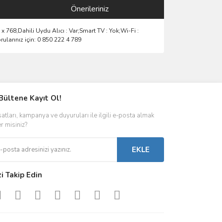
Önerileriniz
 768;Dahili Uydu Alıcı : Var;Smart TV : Yok;Wi-Fi :
rularınız için: 0 850 222 4 789
ımıza iletebilirsiniz.
Bültene Kayıt Ol!
satları, kampanya ve duyuruları ile ilgili e-posta almak
er misiniz?
EKLE
zi Takip Edin