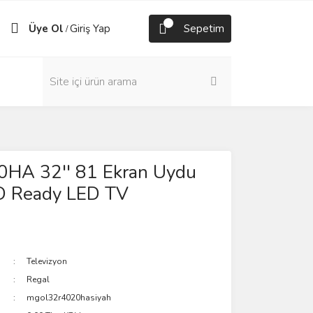
Üye Ol
Giriş Yap
Sepetim
/
HA 32'' 81 Ekran Uydu
HD Ready LED TV
Televizyon
Regal
mgol32r4020hasiyah