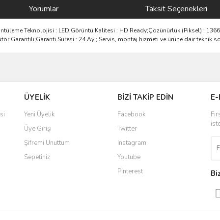
Yorumlar
Taksit Seçenekleri
tüleme Teknolojisi : LED;Görüntü Kalitesi : HD Ready;Çözünürlük (Piksel) : 1366 x
ör Garantili;Garanti Süresi : 24 Ay;; Servis, montaj hizmeti ve ürüne dair teknik so
ve diğer konularda yetersiz gördüğünüz noktaları öneri formunu kullanarak taraf
Bu ürüne ilk yorumu siz yapın!
ÜYELİK
BİZİ TAKİP EDİN
E-
r.
Yorum Yaz
si
Yeni Üyelik
Facebook
Fır
ist
Üye Girişi
Twitter
Şifremi Unuttum
Instagram
Sepetiniz
Youtube
Pinterest
Bi
Gönder