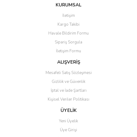
Bu ürüne ilk yorumu siz yapın!
KURUMSAL
tarafımıza iletebilirsiniz.
Görüş ve önerileriniz için teşekkür ederiz.
İletişim
Yorum Yaz
Kargo Takibi
Ürün resmi kalitesiz, bozuk veya görüntülenemiyor.
Havale Bildirim Formu
Ürün açıklamasında eksik bilgiler bulunuyor.
Sipariş Sorgula
Ürün bilgilerinde hatalar bulunuyor.
İletişim Formu
Ürün fiyatı diğer sitelerden daha pahalı.
Bu ürüne benzer farklı alternatifler olmalı.
ALIŞVERİŞ
Mesafeli Satış Sözleşmesi
Gizlilik ve Güvenlik
İptal ve İade Şartları
Kişisel Veriler Politikası
Gönder
ÜYELİK
Yeni Üyelik
Üye Girişi