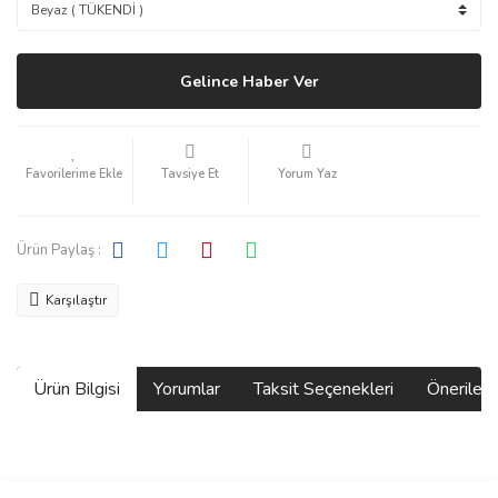
Gelince Haber Ver
Tavsiye Et
Yorum Yaz
Ürün Paylaş :
Karşılaştır
Ürün Bilgisi
Yorumlar
Taksit Seçenekleri
Önerilerin
Bu ürünün fiyat bilgisi, resim, ürün açıklamalarında ve diğer
konularda yetersiz gördüğünüz noktaları öneri formunu kullanarak