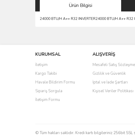
Ürün Bilgisi
24000 BTU/H A++ R32 INVERTER24000 BTU/H A++ R32
Bu ürünün fiyat bilgisi, resim, ürün açıklamalarında 
Görüş ve önerileriniz için teşekkür ederiz.
KURUMSAL
ALIŞVERİŞ
Ürün resmi kalitesiz, bozuk veya görüntülenemiyo
Ürün açıklamasında eksik bilgiler bulunuyor.
İletişim
Mesafeli Satış Sözleşme
Ürün bilgilerinde hatalar bulunuyor.
Kargo Takibi
Gizlilik ve Güvenlik
Ürün fiyatı diğer sitelerden daha pahalı.
Havale Bildirim Formu
İptal ve İade Şartları
Bu ürüne benzer farklı alternatifler olmalı.
Sipariş Sorgula
Kişisel Veriler Politikası
İletişim Formu
© Tüm hakları saklıdır. Kredi kartı bilgileriniz 256bit SSL 