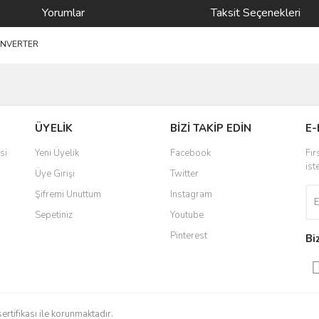
Yorumlar
Taksit Seçenekleri
 INVERTER
ve diğer konularda yetersiz gördüğünüz noktaları öneri formunu kullanarak taraf
Bu ürüne ilk yorumu siz yapın!
ÜYELİK
BİZİ TAKİP EDİN
E-
r.
Yorum Yaz
si
Yeni Üyelik
Facebook
Fır
ist
Üye Girişi
Twitter
Şifremi Unuttum
Instagram
Sepetiniz
Youtube
Pinterest
Bi
Gönder
sertifikası ile korunmaktadır.