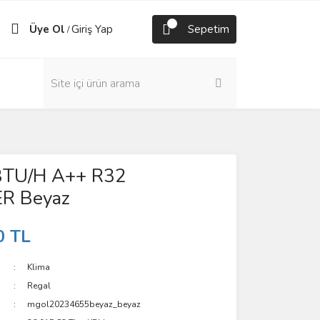
Üye Ol
Giriş Yap
Sepetim
/
BTU/H A++ R32
R Beyaz
0 TL
Klima
Regal
mgol20234655beyaz_beyaz